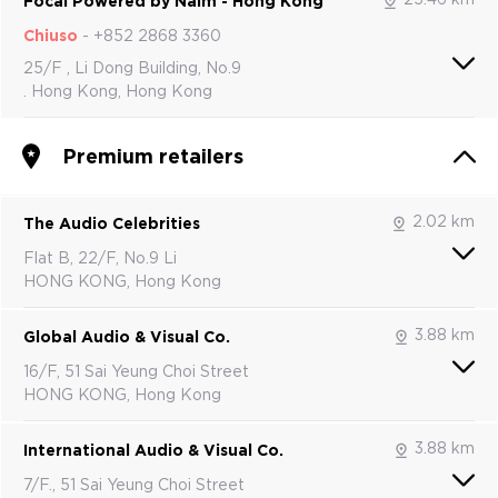
Focal Powered by Naim - Hong Kong
Chiuso
-
+852 2868 3360
25/F , Li Dong Building, No.9
. Hong Kong, Hong Kong
Premium retailers
2.02 km
The Audio Celebrities
Flat B, 22/F, No.9 Li
HONG KONG, Hong Kong
3.88 km
Global Audio & Visual Co.
16/F, 51 Sai Yeung Choi Street
HONG KONG, Hong Kong
3.88 km
International Audio & Visual Co.
7/F., 51 Sai Yeung Choi Street