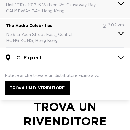
Unit 1010 - 1012, 6 Watson Rd, Causeway Bay
CAUSEWAY BAY, Hong Kong
2.02 km
The Audio Celebrities
No.9 Li Yuen Street East,, Central
HONG KONG, Hong Kong
CI Expert
Potete anche trovare un distributore vicino a voi:
TROVA UN DISTRIBUTORE
TROVA UN
RIVENDITORE