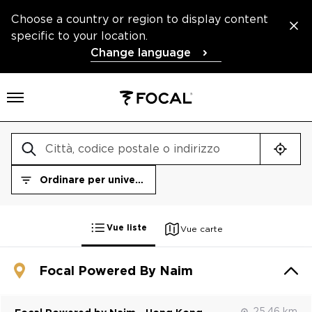
Choose a country or region to display content
specific to your location.
Change language
Aprire il menu
Geolo
Ordinare per universo
Ordinare per universo
Vue liste
Vue carte
Focal Powered By Naim
25.46 km