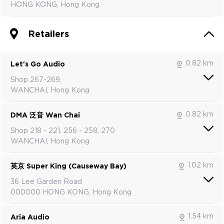
HONG KONG, Hong Kong
Retailers
0.82 km
Let's Go Audio
Shop 267-269,
WANCHAI, Hong Kong
0.82 km
DMA 泛音 Wan Chai
Shop 218 - 221, 256 - 258, 270
WANCHAI, Hong Kong
1.02 km
英京 Super King (Causeway Bay)
36 Lee Garden Road
000000 HONG KONG, Hong Kong
1.54 km
Aria Audio