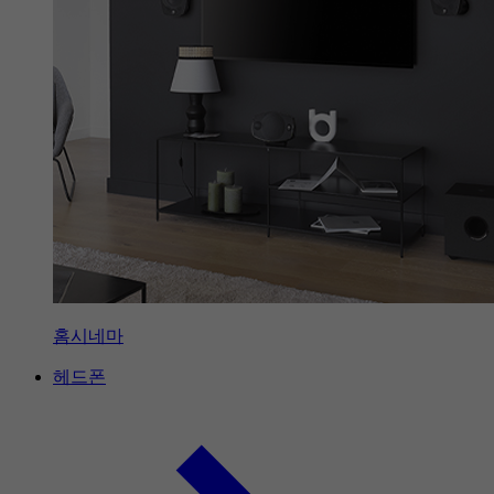
홈시네마
헤드폰