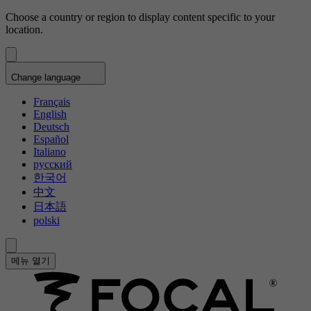
Choose a country or region to display content specific to your
location.
Change language
Français
English
Deutsch
Español
Italiano
русский
한국어
中文
日本語
polski
메뉴 열기