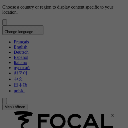
Choose a country or region to display content specific to your
location.
Change language
Français
English
Deutsch
Español
Italiano
русский
한국어
中文
日本語
polski
Menü öffnen