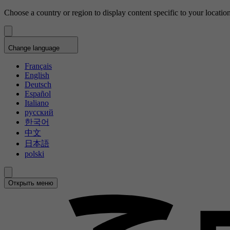
Choose a country or region to display content specific to your location
Change language
Français
English
Deutsch
Español
Italiano
русский
한국어
中文
日本語
polski
Открыть меню