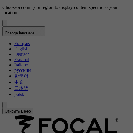
Choose a country or region to display content specific to your
location.
Change language
Français
English
Deutsch
Español
Italiano
русский
한국어
中文
日本語
polski
Открыть меню