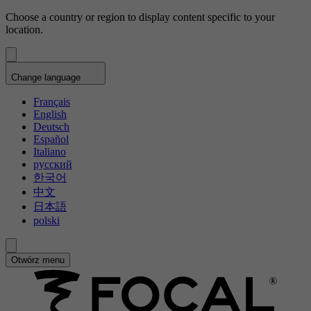
Choose a country or region to display content specific to your
location.
Change language
Français
English
Deutsch
Español
Italiano
русский
한국어
中文
日本語
polski
Otwórz menu