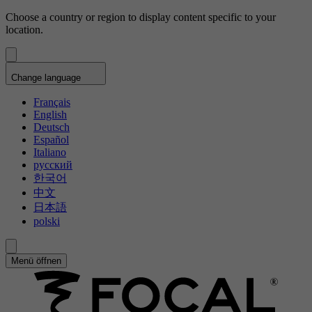
Choose a country or region to display content specific to your
location.
Change language
Français
English
Deutsch
Español
Italiano
русский
한국어
中文
日本語
polski
Menü öffnen