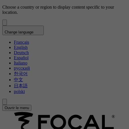
Choose a country or region to display content specific to your
location.
Change language
Français
English
Deutsch
Español
Italiano
русский
한국어
中文
日本語
polski
Ouvrir le menu