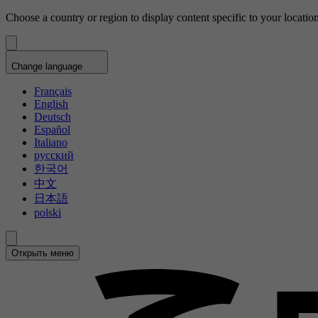
Choose a country or region to display content specific to your location
Change language
Français
English
Deutsch
Español
Italiano
русский
한국어
中文
日本語
polski
Открыть меню