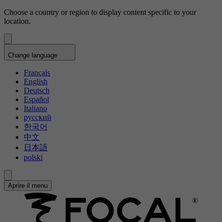
Choose a country or region to display content specific to your
location.
Change language
Français
English
Deutsch
Español
Italiano
русский
한국어
中文
日本語
polski
Aprire il menu